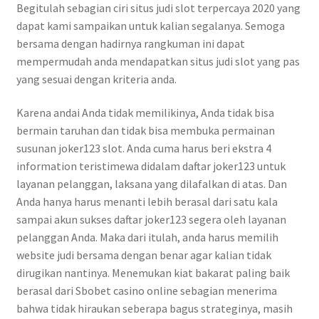
Begitulah sebagian ciri situs judi slot terpercaya 2020 yang
dapat kami sampaikan untuk kalian segalanya. Semoga
bersama dengan hadirnya rangkuman ini dapat
mempermudah anda mendapatkan situs judi slot yang pas
yang sesuai dengan kriteria anda.
Karena andai Anda tidak memilikinya, Anda tidak bisa
bermain taruhan dan tidak bisa membuka permainan
susunan joker123 slot. Anda cuma harus beri ekstra 4
information teristimewa didalam daftar joker123 untuk
layanan pelanggan, laksana yang dilafalkan di atas. Dan
Anda hanya harus menanti lebih berasal dari satu kala
sampai akun sukses daftar joker123 segera oleh layanan
pelanggan Anda. Maka dari itulah, anda harus memilih
website judi bersama dengan benar agar kalian tidak
dirugikan nantinya. Menemukan kiat bakarat paling baik
berasal dari Sbobet casino online sebagian menerima
bahwa tidak hiraukan seberapa bagus strateginya, masih