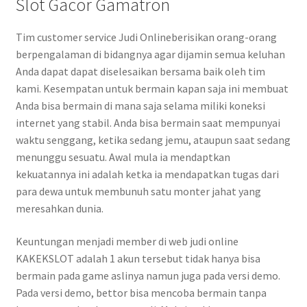
Slot Gacor Gamatron
Tim customer service Judi Onlineberisikan orang-orang
berpengalaman di bidangnya agar dijamin semua keluhan
Anda dapat dapat diselesaikan bersama baik oleh tim
kami. Kesempatan untuk bermain kapan saja ini membuat
Anda bisa bermain di mana saja selama miliki koneksi
internet yang stabil. Anda bisa bermain saat mempunyai
waktu senggang, ketika sedang jemu, ataupun saat sedang
menunggu sesuatu. Awal mula ia mendaptkan
kekuatannya ini adalah ketka ia mendapatkan tugas dari
para dewa untuk membunuh satu monter jahat yang
meresahkan dunia.
Keuntungan menjadi member di web judi online
KAKEKSLOT adalah 1 akun tersebut tidak hanya bisa
bermain pada game aslinya namun juga pada versi demo.
Pada versi demo, bettor bisa mencoba bermain tanpa