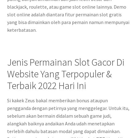
blackjack, roulette, atau game slot online lainnya. Demo
slot online adalah diantara fitur permainan slot gratis
yang bisa dimainkan oleh para pemain namun mempunyai
keterbatasan.
Jenis Permainan Slot Gacor Di
Website Yang Terpopuler &
Terbaik 2022 Hari Ini
Si kakek Zeus bakal memberikan bonus ataupun
pengganda dengan petirnya yang menggelegar. Untuk itu,
sebelum akan bermain didalam sebuah game judi,
alangkah baiknya andaikan Anda udah menetapkan
terlebih dahulu batasan modal yang dapat dimainkan.