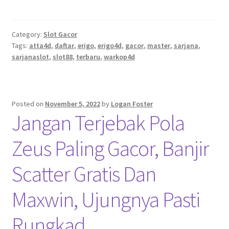
Category:
Slot Gacor
Tags:
atta4d
,
daftar
,
erigo
,
erigo4d
,
gacor
,
master
,
sarjana
,
sarjanaslot
,
slot88
,
terbaru
,
warkop4d
Posted on
November 5, 2022
by
Logan Foster
Jangan Terjebak Pola
Zeus Paling Gacor, Banjir
Scatter Gratis Dan
Maxwin, Ujungnya Pasti
Rungkad