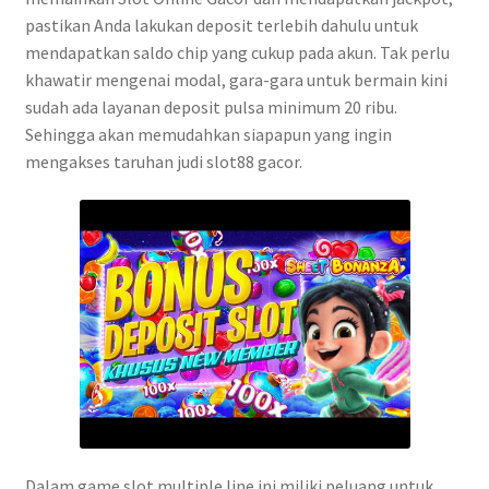
pastikan Anda lakukan deposit terlebih dahulu untuk
mendapatkan saldo chip yang cukup pada akun. Tak perlu
khawatir mengenai modal, gara-gara untuk bermain kini
sudah ada layanan deposit pulsa minimum 20 ribu.
Sehingga akan memudahkan siapapun yang ingin
mengakses taruhan judi slot88 gacor.
Dalam game slot multiple line ini miliki peluang untuk