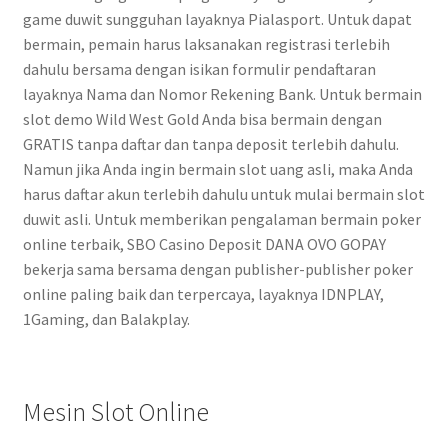
game duwit sungguhan layaknya Pialasport. Untuk dapat
bermain, pemain harus laksanakan registrasi terlebih
dahulu bersama dengan isikan formulir pendaftaran
layaknya Nama dan Nomor Rekening Bank. Untuk bermain
slot demo Wild West Gold Anda bisa bermain dengan
GRATIS tanpa daftar dan tanpa deposit terlebih dahulu.
Namun jika Anda ingin bermain slot uang asli, maka Anda
harus daftar akun terlebih dahulu untuk mulai bermain slot
duwit asli. Untuk memberikan pengalaman bermain poker
online terbaik, SBO Casino Deposit DANA OVO GOPAY
bekerja sama bersama dengan publisher-publisher poker
online paling baik dan terpercaya, layaknya IDNPLAY,
1Gaming, dan Balakplay.
Mesin Slot Online