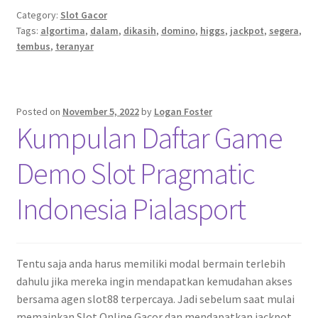
Category:
Slot Gacor
Tags:
algortima
,
dalam
,
dikasih
,
domino
,
higgs
,
jackpot
,
segera
,
tembus
,
teranyar
Posted on
November 5, 2022
by
Logan Foster
Kumpulan Daftar Game
Demo Slot Pragmatic
Indonesia Pialasport
Tentu saja anda harus memiliki modal bermain terlebih
dahulu jika mereka ingin mendapatkan kemudahan akses
bersama agen slot88 terpercaya. Jadi sebelum saat mulai
memainkan Slot Online Gacor dan mendapatkan jackpot,