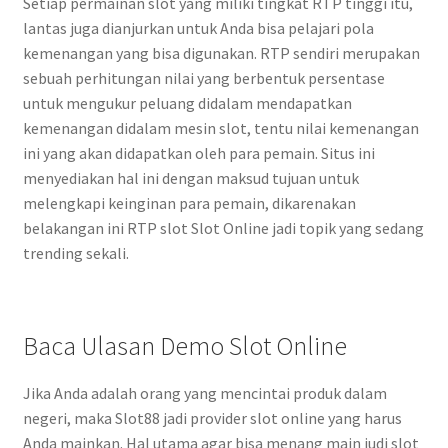
Setiap permainan slot yang miliki tingkat RTP tinggi itu,
lantas juga dianjurkan untuk Anda bisa pelajari pola
kemenangan yang bisa digunakan. RTP sendiri merupakan
sebuah perhitungan nilai yang berbentuk persentase
untuk mengukur peluang didalam mendapatkan
kemenangan didalam mesin slot, tentu nilai kemenangan
ini yang akan didapatkan oleh para pemain. Situs ini
menyediakan hal ini dengan maksud tujuan untuk
melengkapi keinginan para pemain, dikarenakan
belakangan ini RTP slot Slot Online jadi topik yang sedang
trending sekali.
Baca Ulasan Demo Slot Online
Jika Anda adalah orang yang mencintai produk dalam
negeri, maka Slot88 jadi provider slot online yang harus
Anda mainkan. Hal utama agar bisa menang main judi slot