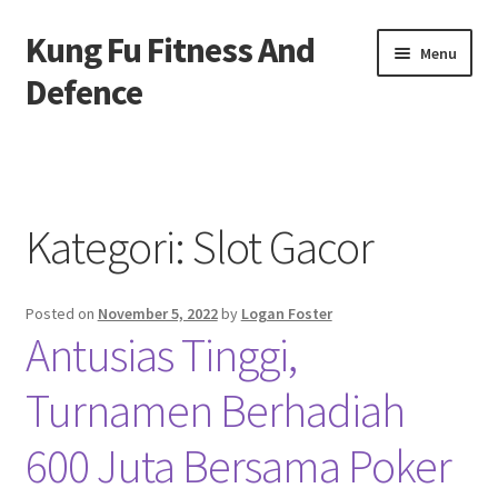
Kung Fu Fitness And
Skip
Skip
Menu
to
to
Defence
navigation
content
Beranda
About us
Kategori:
Slot Gacor
Contact us
Posted on
November 5, 2022
by
Logan Foster
Privacy Policy
Antusias Tinggi,
Turnamen Berhadiah
600 Juta Bersama Poker