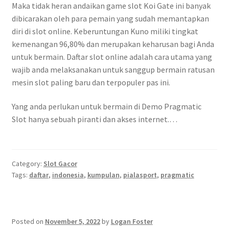
Maka tidak heran andaikan game slot Koi Gate ini banyak
dibicarakan oleh para pemain yang sudah memantapkan
diri di slot online. Keberuntungan Kuno miliki tingkat
kemenangan 96,80% dan merupakan keharusan bagi Anda
untuk bermain. Daftar slot online adalah cara utama yang
wajib anda melaksanakan untuk sanggup bermain ratusan
mesin slot paling baru dan terpopuler pas ini.
Yang anda perlukan untuk bermain di Demo Pragmatic
Slot hanya sebuah piranti dan akses internet.…
Category:
Slot Gacor
Tags:
daftar
,
indonesia
,
kumpulan
,
pialasport
,
pragmatic
Posted on
November 5, 2022
by
Logan Foster