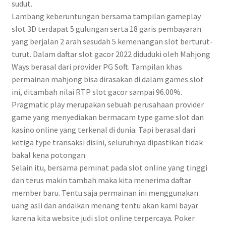
sudut.
Lambang keberuntungan bersama tampilan gameplay
slot 3D terdapat 5 gulungan serta 18 garis pembayaran
yang berjalan 2 arah sesudah 5 kemenangan slot berturut-
turut. Dalam daftar slot gacor 2022 diduduki oleh Mahjong
Ways berasal dari provider PG Soft. Tampilan khas
permainan mahjong bisa dirasakan di dalam games slot
ini, ditambah nilai RTP slot gacor sampai 96.00%.
Pragmatic play merupakan sebuah perusahaan provider
game yang menyediakan bermacam type game slot dan
kasino online yang terkenal di dunia. Tapi berasal dari
ketiga type transaksi disini, seluruhnya dipastikan tidak
bakal kena potongan.
Selain itu, bersama peminat pada slot online yang tinggi
dan terus makin tambah maka kita menerima daftar
member baru. Tentu saja permainan ini menggunakan
uang asli dan andaikan menang tentu akan kami bayar
karena kita website judi slot online terpercaya. Poker