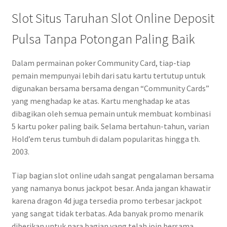
Slot Situs Taruhan Slot Online Deposit
Pulsa Tanpa Potongan Paling Baik
Dalam permainan poker Community Card, tiap-tiap
pemain mempunyai lebih dari satu kartu tertutup untuk
digunakan bersama bersama dengan “Community Cards”
yang menghadap ke atas. Kartu menghadap ke atas
dibagikan oleh semua pemain untuk membuat kombinasi
5 kartu poker paling baik. Selama bertahun-tahun, varian
Hold’em terus tumbuh di dalam popularitas hingga th.
2003.
Tiap bagian slot online udah sangat pengalaman bersama
yang namanya bonus jackpot besar. Anda jangan khawatir
karena dragon 4d juga tersedia promo terbesar jackpot
yang sangat tidak terbatas. Ada banyak promo menarik
diberikan untuk para bagian yang telah join bersama