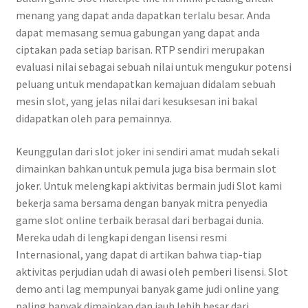
menang yang dapat anda dapatkan terlalu besar. Anda
dapat memasang semua gabungan yang dapat anda
ciptakan pada setiap barisan. RTP sendiri merupakan
evaluasi nilai sebagai sebuah nilai untuk mengukur potensi
peluang untuk mendapatkan kemajuan didalam sebuah
mesin slot, yang jelas nilai dari kesuksesan ini bakal
didapatkan oleh para pemainnya.
Keunggulan dari slot joker ini sendiri amat mudah sekali
dimainkan bahkan untuk pemula juga bisa bermain slot
joker. Untuk melengkapi aktivitas bermain judi Slot kami
bekerja sama bersama dengan banyak mitra penyedia
game slot online terbaik berasal dari berbagai dunia.
Mereka udah di lengkapi dengan lisensi resmi
Internasional, yang dapat di artikan bahwa tiap-tiap
aktivitas perjudian udah di awasi oleh pemberi lisensi. Slot
demo anti lag mempunyai banyak game judi online yang
paling banyak dimainkan dan jauh lebih besar dari