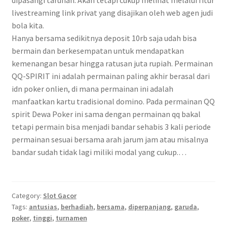
dipasangi taruhan. Akan tetapi cukup melihat melalui fitur
livestreaming link privat yang disajikan oleh web agen judi
bola kita.
Hanya bersama sedikitnya deposit 10rb saja udah bisa
bermain dan berkesempatan untuk mendapatkan
kemenangan besar hingga ratusan juta rupiah. Permainan
QQ-SPIRIT ini adalah permainan paling akhir berasal dari
idn poker onlien, di mana permainan ini adalah
manfaatkan kartu tradisional domino. Pada permainan QQ
spirit Dewa Poker ini sama dengan permainan qq bakal
tetapi permain bisa menjadi bandar sehabis 3 kali periode
permainan sesuai bersama arah jarum jam atau misalnya
bandar sudah tidak lagi miliki modal yang cukup.…
Category:
Slot Gacor
Tags:
antusias
,
berhadiah
,
bersama
,
diperpanjang
,
garuda
,
poker
,
tinggi
,
turnamen